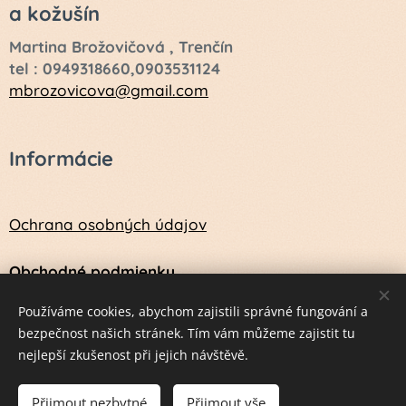
a kožušín
Martina Brožovičová , Trenčín
tel : 0949318660,0903531124
mbrozovicova@gmail.com
Informácie
Ochrana osobných údajov
Obchodné podmienky
Návod na údržbu a ošetrenie vlny a kožušín
Používáme cookies, abychom zajistili správné fungování a
bezpečnost našich stránek. Tím vám můžeme zajistit tu
nejlepší zkušenost při jejich návštěvě.
Vytvorené službou
Webnode
Cookies
Přijmout nezbytné
Přijmout vše