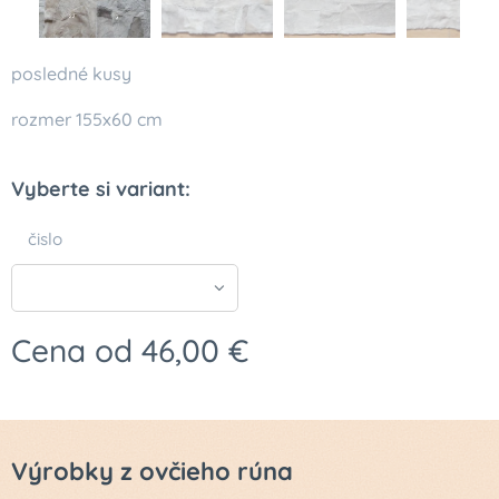
posledné kusy
rozmer 155x60 cm
Vyberte si variant:
čislo
Cena od
46,00
€
Výrobky z ovčieho rúna