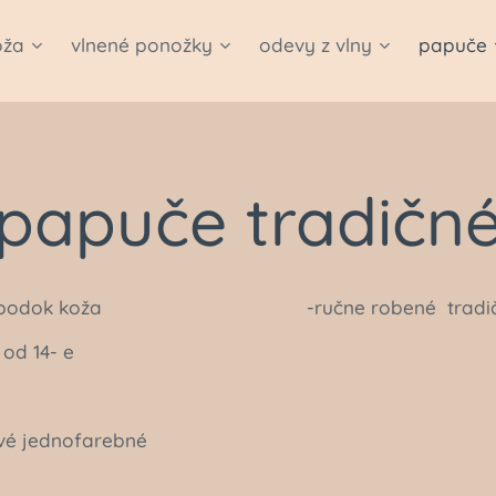
oža
vlnené ponožky
odevy z vlny
papuče
papuče tradičn
rúno, spodok koža -ručne robené tradičné
 od 14- e
avé jednofarebné