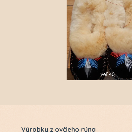
veľ 40
Výrobky z ovčieho rúna