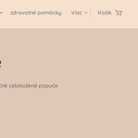
zdravotné pomôcky
Viac
Košík
é
 celokožené papuče