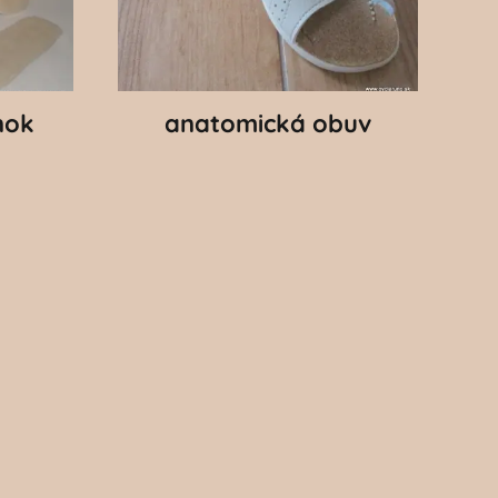
nok
anatomická obuv