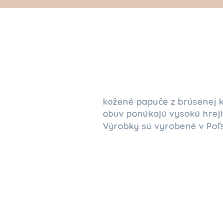
kožené papuče z brúsenej 
obuv ponúkajú vysokú hreji
Výrobky sú vyrobené v Poľs