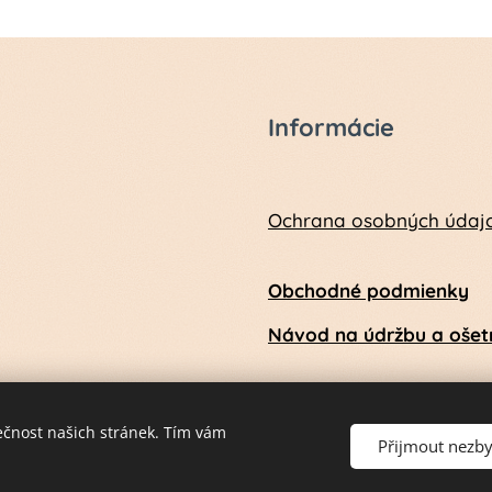
Informácie
Ochrana osobných údaj
Obchodné podmienky
Návod na údržbu a ošetr
ečnost našich stránek. Tím vám
Přijmout nezb
Vytvorené službou
Webnode
Cookies