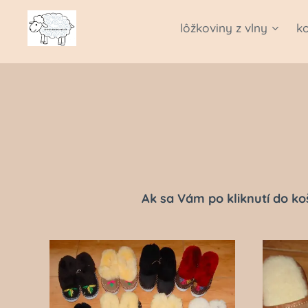
lôžkoviny z vlny
k
Ak sa Vám po kliknutí do ko