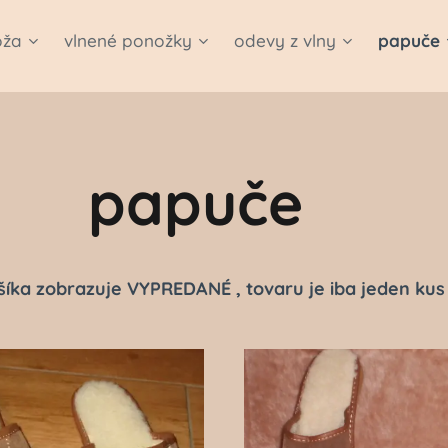
oža
vlnené ponožky
odevy z vlny
papuče
papuče
šíka zobrazuje VYPREDANÉ , tovaru je iba jeden kus 