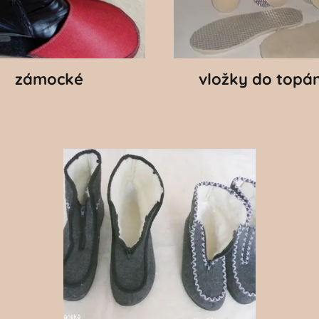
zámocké
vložky do topá