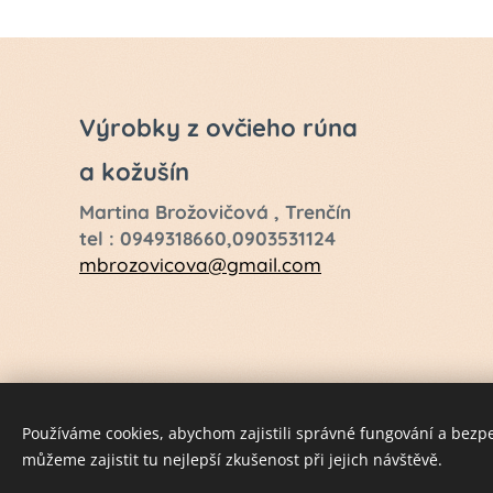
Výrobky z ovčieho rúna
a kožušín
Martina Brožovičová , Trenčín
tel : 0949318660,0903531124
mbrozovicova@gmail.com
Používáme cookies, abychom zajistili správné fungování a bezp
můžeme zajistit tu nejlepší zkušenost při jejich návštěvě.