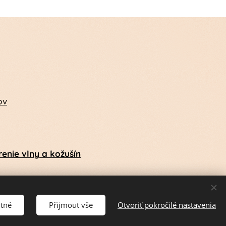
ov
enie vlny a kožušín
ytné
Přijmout vše
Otvoriť pokročilé nastavenia