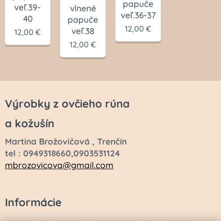
papuče
veľ.39-
vlnené
veľ.36-37
40
papuče
12,00
€
veľ.38
12,00
€
12,00
€
Výrobky z ovčieho rúna
a kožušín
Martina Brožovičová , Trenčín
tel : 0949318660,0903531124
mbrozovicova@gmail.com
Informácie