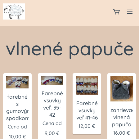
vlnené papuče
Farebné
farebné
vsuvky
Farebné
s
veľ. 35-
zohrievaci
vsuvky
gumovým
42
vlnená
veľ 41-46
spodkom
Cena od
papuča
12,00
€
Cena od
16,00
€
9,00
€
10,00
€