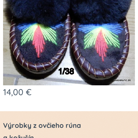
14,00
€
Výrobky z ovčieho rúna
a kožušín