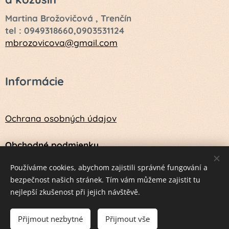
Martina Brožovičová , Trenčín
tel : 0949318660,0903531124
mbrozovicova@gmail.com
Informácie
Ochrana osobných údajov
Obchodné podmienky
Návod na údržbu a ošetrenie vlny a kožušín
Používáme cookies, abychom zajistili správné fungování a
bezpečnost našich stránek. Tím vám můžeme zajistit tu
nejlepší zkušenost při jejich návštěvě.
Vytvorené službou
Webnode
Cookies
Přijmout nezbytné
Přijmout vše