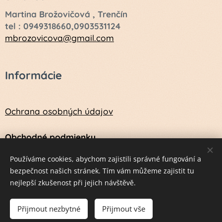
Martina Brožovičová , Trenčín
tel : 0949318660,0903531124
mbrozovicova@gmail.com
Informácie
Ochrana osobných údajov
Obchodné podmienky
Návod na údržbu a ošetrenie vlny a kožušín
Používáme cookies, abychom zajistili správné fungování a
bezpečnost našich stránek. Tím vám můžeme zajistit tu
nejlepší zkušenost při jejich návštěvě.
Vytvorené službou
Webnode
Cookies
Přijmout nezbytné
Přijmout vše