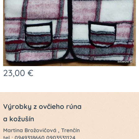
23,00
€
Výrobky z ovčieho rúna
a kožušín
Martina Brožovičová , Trenčín
tel : 0949318660,0903531124