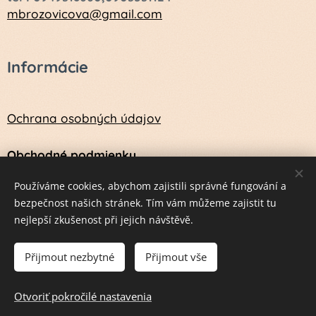
mbrozovicova@gmail.com
Informácie
Ochrana osobných údajov
Obchodné podmienky
Návod na údržbu a ošetrenie vlny a kožušín
Používáme cookies, abychom zajistili správné fungování a
bezpečnost našich stránek. Tím vám můžeme zajistit tu
nejlepší zkušenost při jejich návštěvě.
Vytvorené službou
Webnode
Cookies
Přijmout nezbytné
Přijmout vše
Do košíka
Otvoriť pokročilé nastavenia