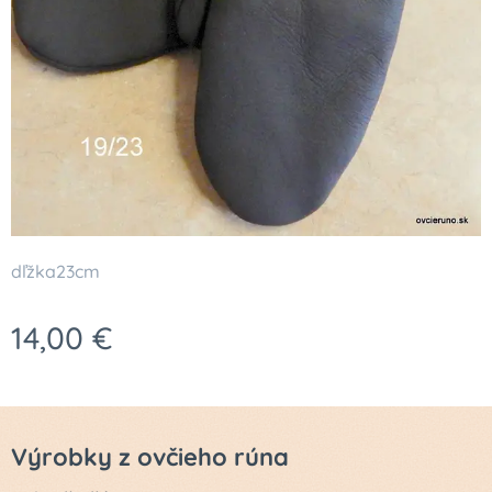
dľžka23cm
14,00
€
Výrobky z ovčieho rúna