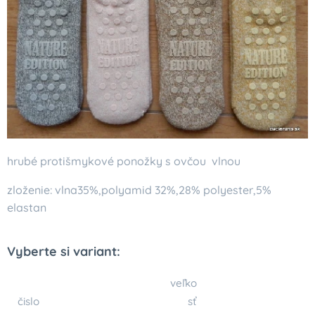
hrubé protišmykové ponožky s ovčou vlnou
zloženie: vlna35%,polyamid 32%,28% polyester,5%
elastan
Vyberte si variant:
veľko
čislo
sť