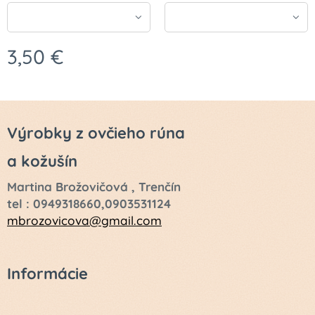
3,50
€
Výrobky z ovčieho rúna
a kožušín
Martina Brožovičová , Trenčín
tel : 0949318660,0903531124
mbrozovicova@gmail.com
Informácie