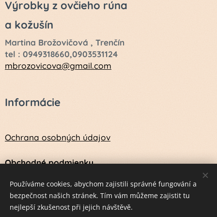
Výrobky z ovčieho rúna
a kožušín
Martina Brožovičová , Trenčín
tel : 0949318660,0903531124
mbrozovicova@gmail.com
Informácie
Ochrana osobných údajov
Obchodné podmienky
Návod na údržbu a ošetrenie vlny a kožušín
Používáme cookies, abychom zajistili správné fungování a
bezpečnost našich stránek. Tím vám můžeme zajistit tu
nejlepší zkušenost při jejich návštěvě.