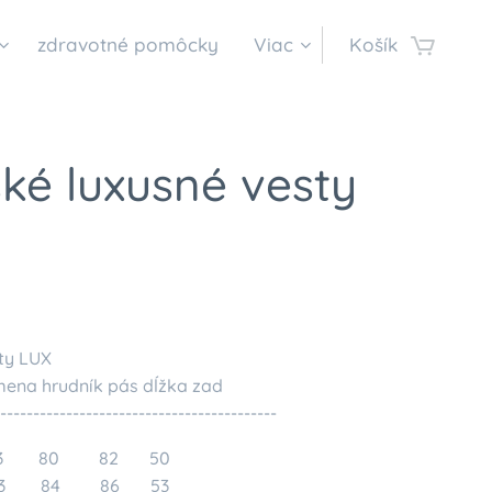
zdravotné pomôcky
Viac
Košík
ké luxusné vesty
ty LUX
mena hrudník pás dĺžka zad
------------------------------------------
 33 80 82 50
33 84 86 53