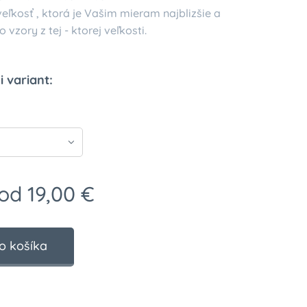
veľkosť , ktorá je Vašim mieram najblizšie a
 vzory z tej - ktorej veľkosti.
i variant:
 od
19,00
€
o košíka