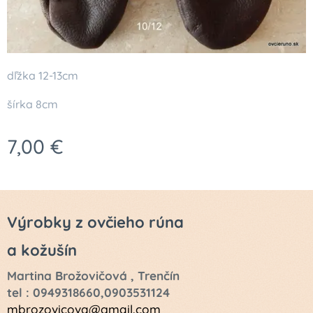
dľžka 12-13cm
šírka 8cm
7,00
€
Výrobky z ovčieho rúna
a kožušín
Martina Brožovičová , Trenčín
tel : 0949318660,0903531124
mbrozovicova@gmail.com