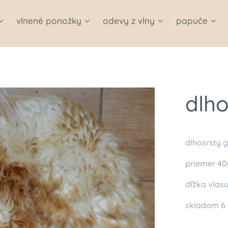
vlnené ponožky
odevy z vlny
papuče
dlho
dlhosrstý g
priemer 4
dľžka vla
skladom 