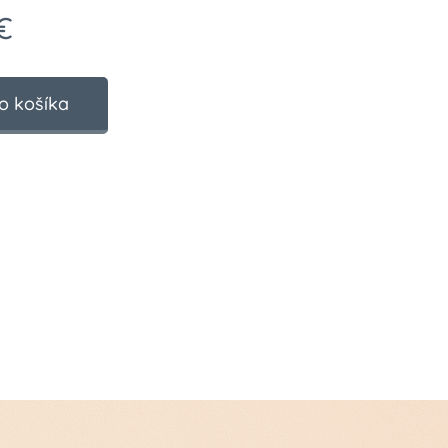
€
o košíka