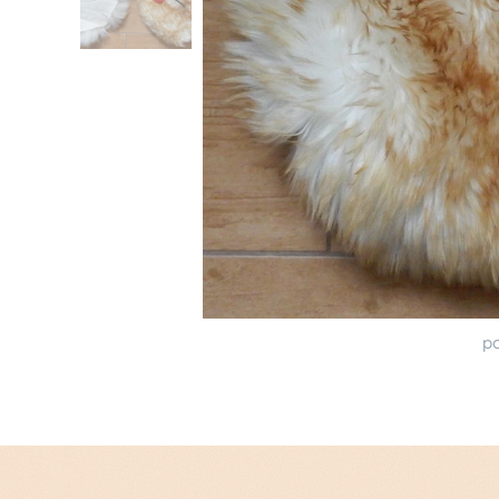
kožušin
p