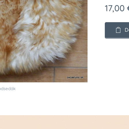
17,00
D
ový podsedák
odsedák