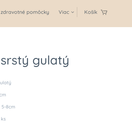
zdravotné pomôcky
Viac
Košík
srstý gulatý
ulatý
0cm
su 5-8cm
6 ks