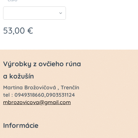
53,00
€
Výrobky z ovčieho rúna
a kožušín
Martina Brožovičová , Trenčín
tel : 0949318660,0903531124
mbrozovicova@gmail.com
Informácie