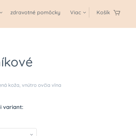
zdravotné pomôcky
Viac
Košík
níkové
ená koža, vnútro ovčia vlna
i variant: