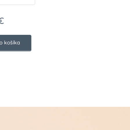
€
o košíka