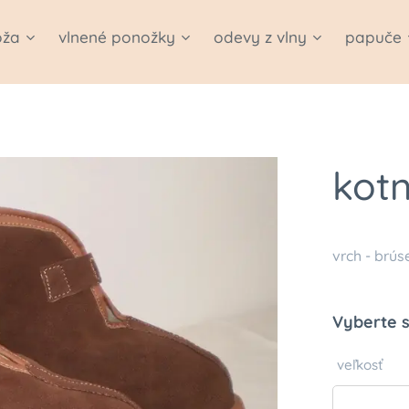
oža
vlnené ponožky
odevy z vlny
papuče
kot
vrch - brús
Vyberte s
veľkosť