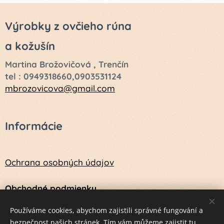
Výrobky z ovčieho rúna
a kožušín
Martina Brožovičová , Trenčín
tel : 0949318660,0903531124
mbrozovicova@gmail.com
Informácie
Ochrana osobných údajov
Obchodné podmienky
Návod na údržbu a ošetrenie vlny a kožušín
Používáme cookies, abychom zajistili správné fungování a
bezpečnost našich stránek. Tím vám můžeme zajistit tu