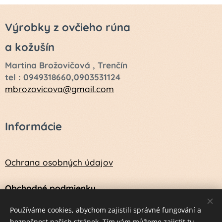
Výrobky z ovčieho rúna
a kožušín
Martina Brožovičová , Trenčín
tel : 0949318660,0903531124
mbrozovicova@gmail.com
Informácie
Ochrana osobných údajov
Obchodné podmienky
Návod na údržbu a ošetrenie vlny a kožušín
Používáme cookies, abychom zajistili správné fungování a
bezpečnost našich stránek. Tím vám můžeme zajistit tu