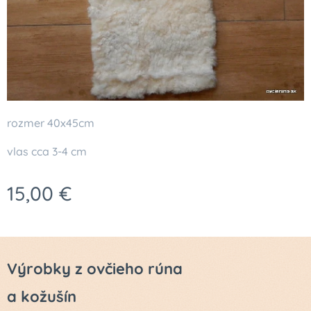
rozmer 40x45cm
vlas cca 3-4 cm
15,00
€
Výrobky z ovčieho rúna
a kožušín