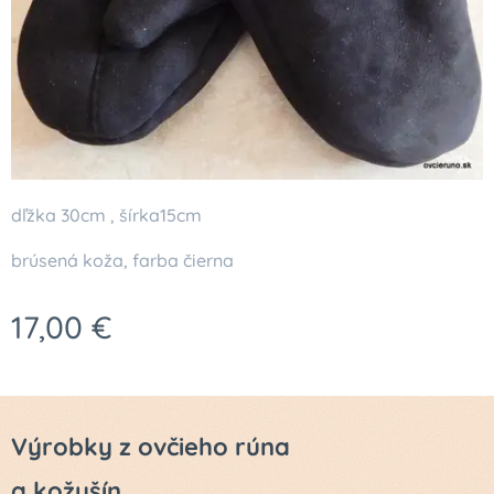
dľžka 30cm , šírka15cm
brúsená koža, farba čierna
17,00
€
Výrobky z ovčieho rúna
a kožušín