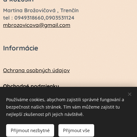
Martina Brožovičová , Trenčín
tel : 0949318660,0903531124
mbrozovicova@gmail.com
Informácie
Ochrana osobných údajov
Obchodné podmienky
Návod na údržbu a ošetrenie vlny a kožušín
Používáme cookies, abychom zajistili správné fungování a
bezpečnost našich stránek. Tím vám můžeme zajistit tu
nejlepší zkušenost při jejich návštěvě.
Vytvorené službou
Webnode
Cookies
Přijmout nezbytné
Přijmout vše