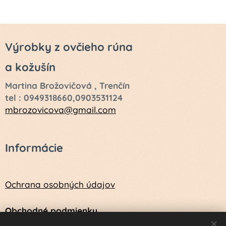
Výrobky z ovčieho rúna
a kožušín
Martina Brožovičová , Trenčín
tel : 0949318660,0903531124
mbrozovicova@gmail.com
Informácie
Ochrana osobných údajov
Obchodné podmienky