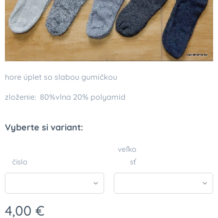
hore úplet so slabou gumičkou
zloženie: 80%vlna 20% polyamid
Vyberte si variant:
veľko
čislo
sť
4,00
€