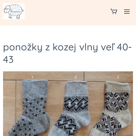
ponožky z kozej vlny veľ 40-
43