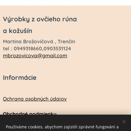
Výrobky z ovčieho rúna
a kožušín
Martina Brožovičová , Trenčín
tel : 0949318660,0903531124
mbrozovicova@gmail.com
Informácie
Ochrana osobných údajov
Obchodné podmienky
Návod na údržbu a ošetrenie vlny a kožušín
Používáme cookies, abychom zajistili správné fungování a