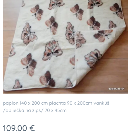
paplon 140 x 200 cm plachta 90 x 200cm vankúš
/obliečka na zips/ 70 x 45cm
109,00
€