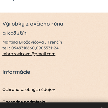
Výrobky z ovčieho rúna
a kožušín
Martina Brožovičová , Trenčín
tel : 0949318660,0903531124
mbrozovicova@gmail.com
Informácie
Ochrana osobných údajov
Obchodné podmienky