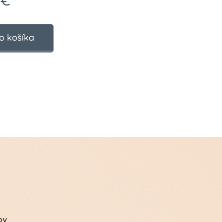
€
o košíka
ov