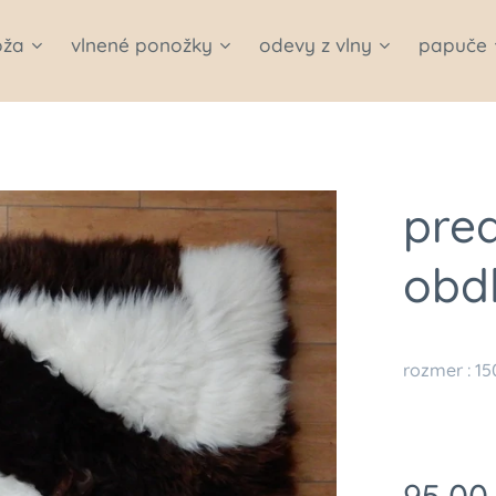
oža
vlnené ponožky
odevy z vlny
papuče
pre
obdľ
rozmer : 1