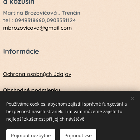
a kožušín
Martina Brožovičová , Trenčín
tel : 0949318660,0903531124
mbrozovicova@gmail.com
Informácie
Ochrana osobných údajov
Obchodné podmienky
Návod na údržbu a ošetrenie vlny a kožušín
Používáme cookies, abychom zajistili správné fungování a
bezpečnost našich stránek. Tím vám můžeme zajistit tu
nejlepší zkušenost při jejich návštěvě.
Vytvorené službou
Webnode
Cookies
Přijmout nezbytné
Přijmout vše