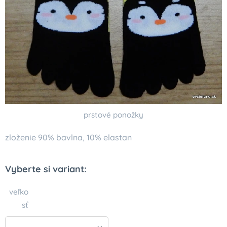
prstové ponožky
zloženie 90% bavlna, 10% elastan
Vyberte si variant:
veľko
sť