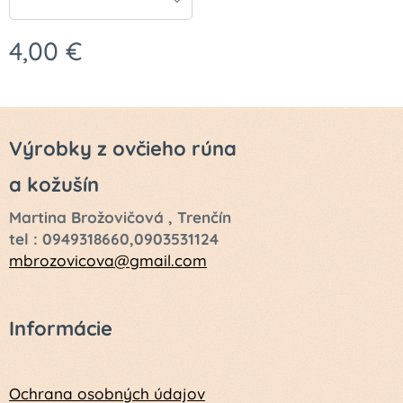
4,00
€
Výrobky z ovčieho rúna
a kožušín
Martina Brožovičová , Trenčín
tel : 0949318660,0903531124
mbrozovicova@gmail.com
Informácie
Ochrana osobných údajov