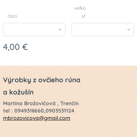
veľko
čislo
sť
4,00
€
Výrobky z ovčieho rúna
a kožušín
Martina Brožovičová , Trenčín
tel : 0949318660,0903531124
mbrozovicova@gmail.com