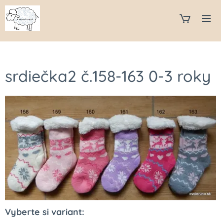
srdiečka2 č.158-163 0-3 roky
Vyberte si variant: