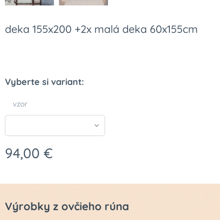
deka 155x200 +2x malá deka 60x155cm
Vyberte si variant:
vzor
94,00
€
Výrobky z ovčieho rúna