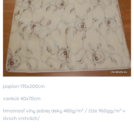
paplon 135x200cm
vankúš 40x70cm
hmotnosť vlny jednej deky 480g/m² / čiže 960gg/m² v
dvoch vrstvách/