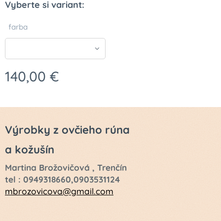
Vyberte si variant:
farba
140,00
€
Výrobky z ovčieho rúna
a kožušín
Martina Brožovičová , Trenčín
tel : 0949318660,0903531124
mbrozovicova@gmail.com