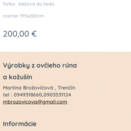
farba béžová do šeda
rozmer 155x200cm
200,00
€
Výrobky z ovčieho rúna
a kožušín
Martina Brožovičová , Trenčín
tel : 0949318660,0903531124
mbrozovicova@gmail.com
Informácie