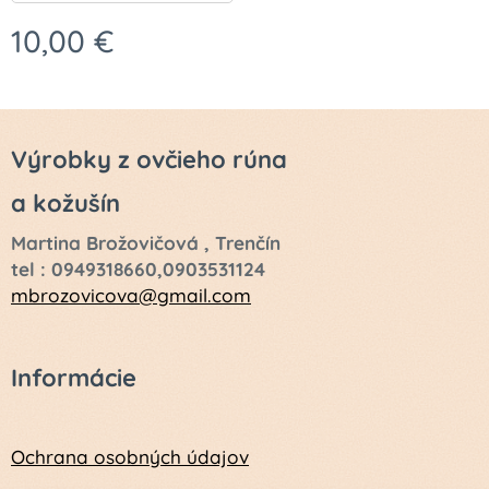
10,00
€
Výrobky z ovčieho rúna
a kožušín
Martina Brožovičová , Trenčín
tel : 0949318660,0903531124
mbrozovicova@gmail.com
Informácie
Ochrana osobných údajov