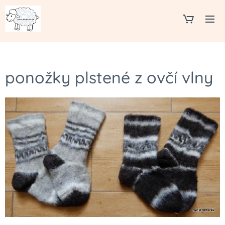
ponožky plstené z ovčí vlny